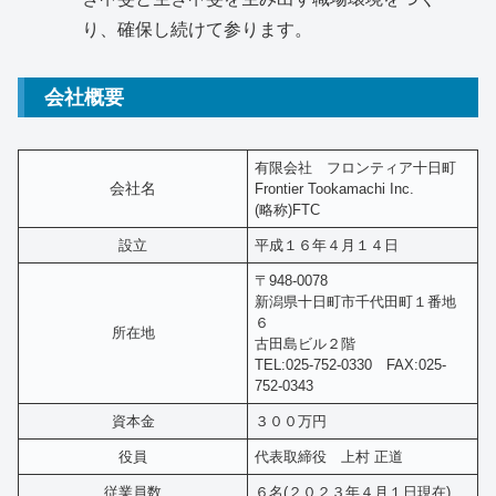
り、確保し続けて参ります。
会社概要
有限会社 フロンティア十日町
会社名
Frontier Tookamachi Inc.
(略称)FTC
設立
平成１６年４月１４日
〒948-0078
新潟県十日町市千代田町１番地
６
所在地
古田島ビル２階
TEL:025-752-0330 FAX:025-
752-0343
資本金
３００万円
役員
代表取締役 上村 正道
従業員数
６名(２０２３年４月１日現在)